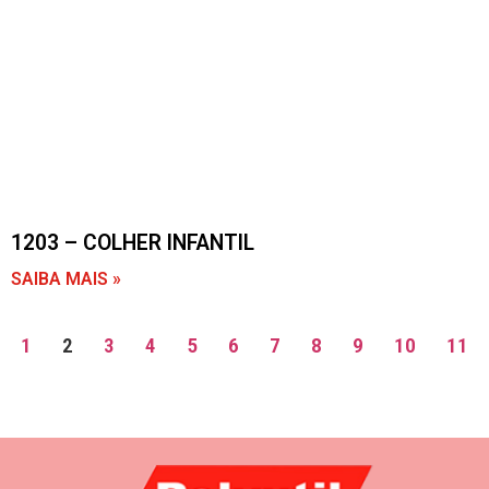
1203 – COLHER INFANTIL
SAIBA MAIS »
1
2
3
4
5
6
7
8
9
10
11